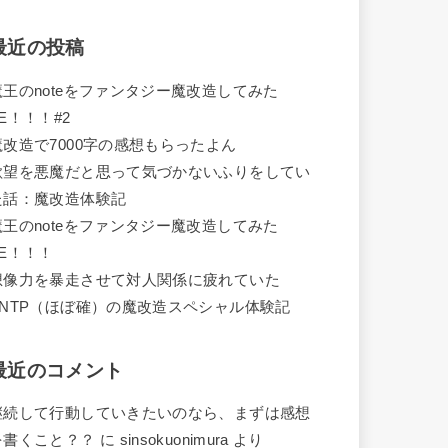
最近の投稿
魔王のnoteをファンタジー魔改造してみた
E！！！#2
魔改造で7000字の感想もらったよん
欲望を悪魔だと思って気づかないふりをしてい
た話：魔改造体験記
魔王のnoteをファンタジー魔改造してみた
ZE！！！
想像力を暴走させて対人関係に疲れていた
ENTP（ほぼ確）の魔改造スペシャル体験記
最近のコメント
継続して行動していきたいのなら、まずは感想
を書くこと？？
に
sinsokuonimura
より