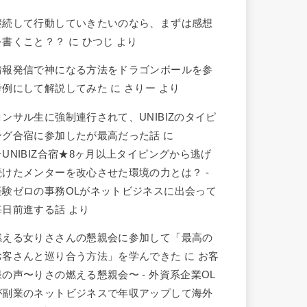
継続して行動していきたいのなら、まずは感想
を書くこと？？
に
ひつじ
より
情報発信で神になる方法をドラゴンボールを参
考例にして解説してみた
に
さりー
より
コンサル生に強制連行されて、UNIBIZのタイピ
ング合宿に参加したが最高だった話
に
★UNIBIZ合宿★8ヶ月以上タイピングから逃げ
続けたメンターを改心させた環境の力とは？ -
経験ゼロの事務OLがネットビジネスに出会って
毎日前進する話
より
燃える女りささんの懇親会に参加して「最高の
お客さんと巡り合う方法」を学んできた
に
お客
様の声〜りさの燃える懇親会〜 - 外資系企業OL
が副業のネットビジネスで年収アップして海外