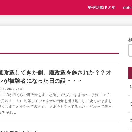
発信活動まとめ
note
魔改造してきた側、魔改造を施された？？オ
レが被験者になった日の話・・・
2026.04.23
ここ3か月くらい魔改造をずっと施してたんですよね〜 （特にこの1
か月ね！！！） 封印している本来の自分を掘り起こして ありのままを
取り戻すことをやってきます。 まあ今もやってるんだけどね〜 で先日
？ それ...