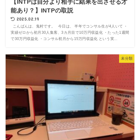
【INTPは自分より相手に結果を出させる才
能あり？】INTPの取説
2025.02.19
こんばんは、鬼村です。 今日は、 半年でコンサル生が4人いて ・
実績ゼロから初月30人集客、3カ月目で10万円収益化 ・たった1週間
で30万円収益化 ・コンサル初月から15万円収益化 という実...
未分類