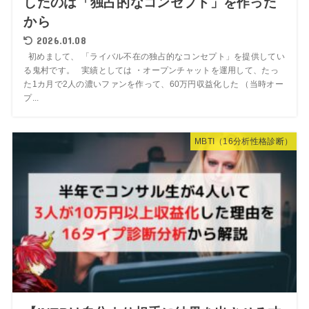
したのは「独占的なコンセプト」を作った
から
2026.01.08
初めまして、 「ライバル不在の独占的なコンセプト」を提供してい
る鬼村です。 実績としては ・オープンチャットを運用して、たっ
た1カ月で2人の濃いファンを作って、60万円収益化した （当時オー
プ...
MBTI（16分析性格診断）