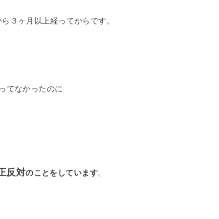
から３ヶ月以上経ってからです。
ってなかったのに
正反対
のことをしています
。