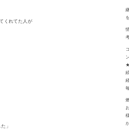
てくれてた人が
。
した」