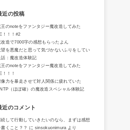
最近の投稿
魔王のnoteをファンタジー魔改造してみた
E！！！#2
魔改造で7000字の感想もらったよん
欲望を悪魔だと思って気づかないふりをしてい
た話：魔改造体験記
魔王のnoteをファンタジー魔改造してみた
ZE！！！
想像力を暴走させて対人関係に疲れていた
ENTP（ほぼ確）の魔改造スペシャル体験記
最近のコメント
継続して行動していきたいのなら、まずは感想
を書くこと？？
に
sinsokuonimura
より