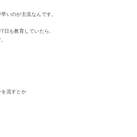
が早いのが主流なんです。
7日も教育していたら、
す。
か
ーを流すとか
、