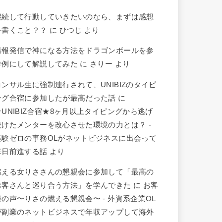
継続して行動していきたいのなら、まずは感想
を書くこと？？
に
ひつじ
より
情報発信で神になる方法をドラゴンボールを参
考例にして解説してみた
に
さりー
より
コンサル生に強制連行されて、UNIBIZのタイピ
ング合宿に参加したが最高だった話
に
★UNIBIZ合宿★8ヶ月以上タイピングから逃げ
続けたメンターを改心させた環境の力とは？ -
経験ゼロの事務OLがネットビジネスに出会って
毎日前進する話
より
燃える女りささんの懇親会に参加して「最高の
お客さんと巡り合う方法」を学んできた
に
お客
様の声〜りさの燃える懇親会〜 - 外資系企業OL
が副業のネットビジネスで年収アップして海外