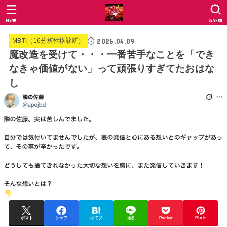
MENU
SEARCH
2026.04.09
MBTI（16分析性格診断）
魔改造を受けて・・・一番苦手なことを「でき
なきゃ価値がない」って頑張りすぎてたおはな
し
ポスト
シェア
はてブ
送る
Pocket
Pin it