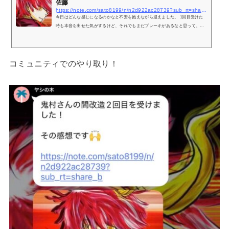
佐藤
https://note.com/sato8199/n/n2d922ac28739?sub_rt=share_sb
今日はどんな感じになるのかなと不安を抱えながら迎えました。 1回目受けた
時も本音を出せた気がするけど、それでもまだブレーキがあるなと思って、今
回はもっと出していこうという気持ちで臨みました。 話す内容は決まっておら
ず、何について話しますか？情報発信どうしていきたいんですか？ という問い
からスタート これまで何度も言っていたように、 「自分のことが嫌いだったの
が好きになる」 「自分のことを受けいれられるようになる」 「やりたいことを
コミュニティでのやり取り！
見つけて、得意なことで人から感謝されるようになって欲しい」 何度も...