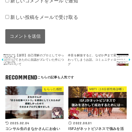
新しいコメントをメールで通知
新しい投稿をメールで受け取る
【謝罪】自己理解のプロとしてやっ
本音を解放すると、なぜか声まで変
てきたのに自認がズレていた件につ
わってしまうお話。コミュニティロ
いて
グ
RECOMMEND
もらった感想
MBTI（16分析性格診断）
2025.02.04
2022.08.01
コンサル生のまなかさんにお会い
ISFJがネットビジネスで強みを活