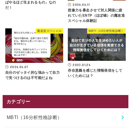
ばやるほど生まれるもの」なの
2026.06.11
だ！
想像力を暴走させて対人関係に疲
れていたENTP（ほぼ確）の魔改造
スペシャル体験記
魔改造スペシャル
MBTI（16分析性格診断）
2023.01.26
2026.06.07
存在意義を感じた情報発信をして
自分のゼッタイ的な強みって自力
いくためには？
で見つけるのは不可能だよね
カテゴリー
MBTI（16分析性格診断）