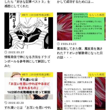
したら「好きな記事ベスト３」を
かして成功するためには…
感想にしてくれた
MBTI（16分析性格診断）
もらった感想
2026.04.23
魔改造してきた側、魔改造を施さ
2022.05.27
れた？？オレが被験者になった日
情報発信で神になる方法をドラゴ
の話・・・
ンボールを参考例にして解説して
みた
MBTI（16分析性格診断）
もらった感想
2022.03.30
すれ違いとは 「お互いを思いやれ