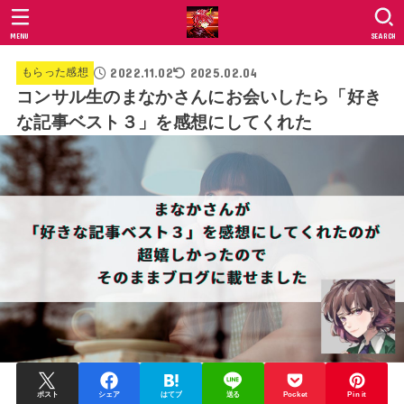
MENU
SEARCH
2022.11.02
2025.02.04
もらった感想
コンサル生のまなかさんにお会いしたら「好き
な記事ベスト３」を感想にしてくれた
ポスト
シェア
はてブ
送る
Pocket
Pin it