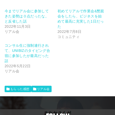
今までリアル会に参加して
初めてリアルで作業会&懇親
きた姿勢は０点だったな。
会をしたら、ビジネスを始
と反省した話
めて最高に充実した1日だっ
2022年11月3日
た
リアル会
2022年7月8日
コミュニティ
コンサル生に強制連行され
て、UNIBIZのタイピング合
宿に参加したが最高だった
話
2022年5月22日
リアル会
もらった感想
リアル会